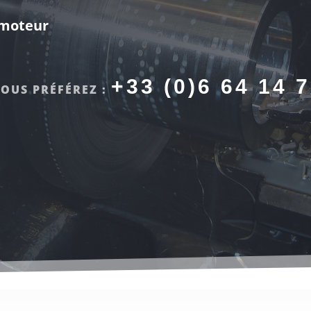
AIRE D’OUVERTURE:
2H / 13H30-17H30 DU LUNDI AU
DREDI
-mesure