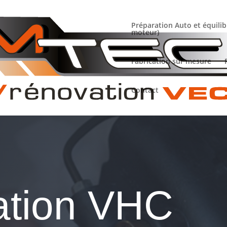
Préparation Auto et équilib
moteur)
Fabrication sur mesure
Contact
ation VHC